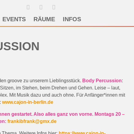
EVENTS
RÄUME
INFOS
USSION
 den groove zu unserem Lieblingsstück.
Body Percussion
:
Sitzen, im Stehen, beim Drehen und Gehen. Leise – laut,
lex. Mit Musik dazu und auch ohne. Für Anfänger*innen mit
:
www.cajon-in-berlin.de
nnen gestartet. Also alles ganz von vorne. Montags 20 –
hen:
frankibfrank@gmx.de
 Thema. Weitere Infos hier:
https://www.cajon-in-