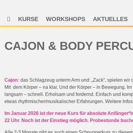
KURSE
WORKSHOPS
AKTUELLES
CAJON & BODY PERC
Cajon:
das Schlagzeug unterm Arm und: „Zack“, spielen wir
Mit dem Körper – na klar. Und der Körper – in Bewegung. Im 
langsam – schnell. Erholsam und fordernd. Einfach und komp
etwas rhythmischer/musikalischer Erfahrungen. Weitere Infos
Im Januar 2026 ist der neue Kurs für absolute Anfänger*i
22 Uhr. Noch ist der Einstieg möglich. Probestunde buc
Alle 2-3 Monate gibt es auch einen Schnupperkurs zu diesem